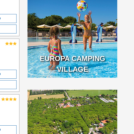
O
EUROPA CAMPING
VILLAGE
O
O