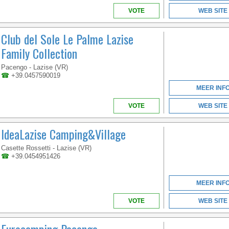
VOTE
WEB SITE
Club del Sole Le Palme Lazise
Family Collection
VENETO
Pacengo - Lazise (VR)
☎
+39.0457590019
MEER INF
VOTE
WEB SITE
COME AND ENJOY IN
OUR BIG AQUATIC
PARK SURROUNDED
IdeaLazise Camping&Village
BY A LARGE
SOLARIUM AND
Casette Rossetti - Lazise (VR)
TERRACES WITH SEA
☎
+39.0454951426
VIEW
MEER INF
VOTE
WEB SITE