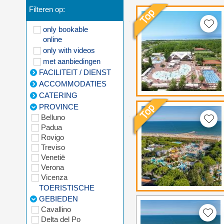
Filteren op:
only bookable
online
only with videos
met aanbiedingen
FACILITEIT / DIENST
ACCOMMODATIES
CATERING
PROVINCE
Belluno
Padua
Rovigo
Treviso
Venetië
Verona
Vicenza
TOERISTISCHE
GEBIEDEN
Cavallino
Delta del Po