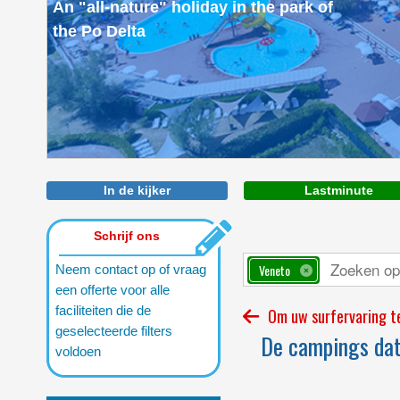
An "all-nature" holiday in the park of
the Po Delta
In de kijker
Lastminute
Schrijf ons
Veneto
Neem contact op of vraag
een offerte voor alle
faciliteiten die de
Om uw surfervaring te
geselecteerde filters
De campings dat 
voldoen