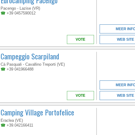
Eurocamping Pacengo
VENETO
Pacengo - Lazise (VR)
☎
+39 0457590012
MEER INF
VOTE
WEB SITE
Campeggio Scarpiland
Cà Pasquali - Cavallino Treporti (VE)
☎
+39 041966488
MEER INF
VOTE
WEB SITE
Camping Village Portofelice
Eraclea (VE)
☎
+39.042166411