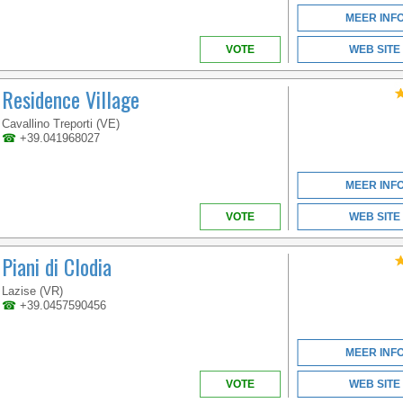
MEER INF
VOTE
WEB SITE
Residence Village
Cavallino Treporti (VE)
☎
+39.041968027
MEER INF
VOTE
WEB SITE
Piani di Clodia
Lazise (VR)
☎
+39.0457590456
MEER INF
VOTE
WEB SITE