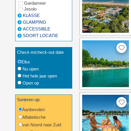
Gardameer
Jesolo
KLASSE
GLAMPING
ACCESSIBLE
SOORT LOCATIE
Check-in/check-out date
Elke
Nu open
Het hele jaar open
Open op
Sorteren op:
Aanbevolen
Alfabetische
van Noord naar Zuid