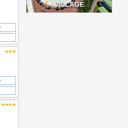
VILLAGE
O
O