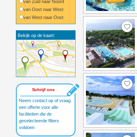
van Zuid naar Noord
van Oost naar West
van West naar Oost
Bekijk op de kaart:
Schrijf ons
Neem contact op of vraag
een offerte voor alle
faciliteiten die de
geselecteerde filters
voldoen