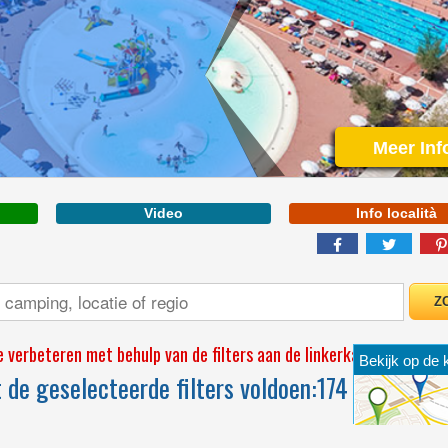
VENETO
Meer Inf
Video
Info località
ONE OF THE MOST
RENOWNED HOLIDAY
COMPLEXES ALONG
THE NORTH ADRIATIC
 verbeteren met behulp van de filters aan de linkerkant
Bekijk op de 
de geselecteerde filters voldoen:
174