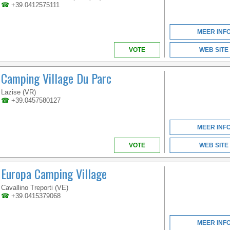
☎
+39.0412575111
ACCESS TO THE SEA
WITH A VAST BEACH
OF FINE SAND.
MEER INF
VOTE
WEB SITE
Camping Village Du Parc
Lazise (VR)
☎
+39.0457580127
VENETO
MEER INF
VOTE
WEB SITE
A TRUE HOLIDAY PARK
Europa Camping Village
JUST A STONE'S
THROW FROM VENICE
Cavallino Treporti (VE)
☎
+39.0415379068
MEER INF