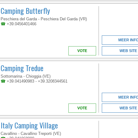
Camping Butterfly
Peschiera del Garda - Peschiera Del Garda (VR)
☎
+39.0456401466
MEER INF
VOTE
WEB SITE
Camping Tredue
Sottomarina - Chioggia (VE)
☎
+39.041490983 - +39.3208344561
MEER INF
VOTE
WEB SITE
Italy Camping Village
Cavallino - Cavallino Treporti (VE)