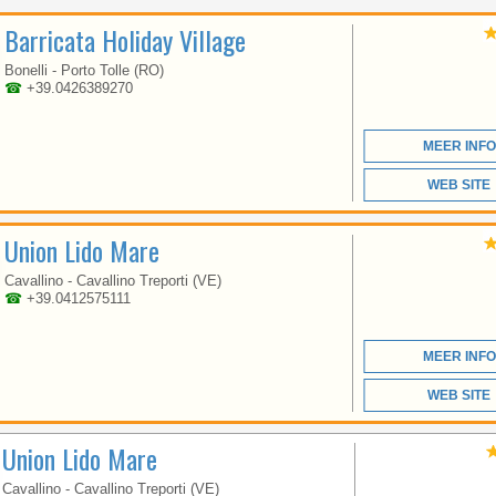
VENETO
Barricata Holiday Village
Bonelli - Porto Tolle (RO)
☎
+39.0426389270
MET EEN STRAND VAN
MEER DAN 1 KM
LENGTE IN DE MOOIE
MEER INFO
GOLF VAN GAETA
WEB SITE
Union Lido Mare
Cavallino - Cavallino Treporti (VE)
☎
+39.0412575111
MEER INFO
CAMPANIË
WEB SITE
Union Lido Mare
THE EUROPA VILLAGE
Cavallino - Cavallino Treporti (VE)
CAMPING HAS DIRECT