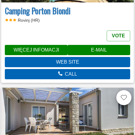
Camping Porton Biondi
Rovinj (HR)
VOTE
WIĘCEJ INFOMACJI
E-MAIL
WEB SITE
CALL