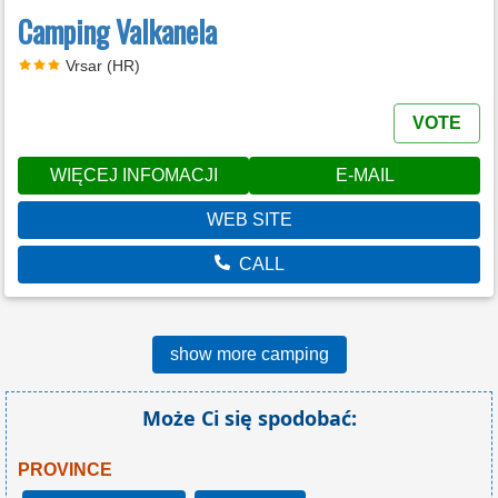
Camping Valkanela
Vrsar (HR)
VOTE
WIĘCEJ INFOMACJI
E-MAIL
WEB SITE
CALL
show more camping
Może Ci się spodobać:
PROVINCE