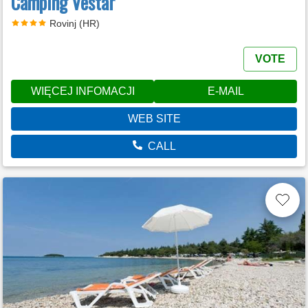
Camping Veštar
Rovinj (HR)
VOTE
WIĘCEJ INFOMACJI
E-MAIL
WEB SITE
CALL