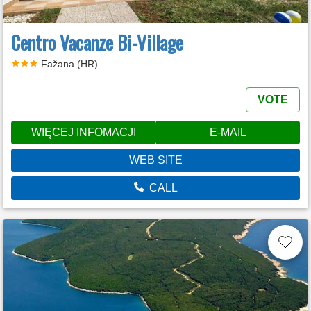
Centro Vacanze Bi-Village
Fažana (HR)
VOTE
WIĘCEJ INFOMACJI
E-MAIL
WEB SITE
CALL