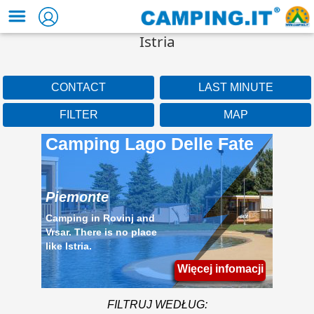
Istria
CONTACT
LAST MINUTE
FILTER
MAP
Camping Lago Delle Fate
Piemonte
Camping in Rovinj and
Vrsar. There is no place
like Istria.
Więcej infomacji
FILTRUJ WEDŁUG: