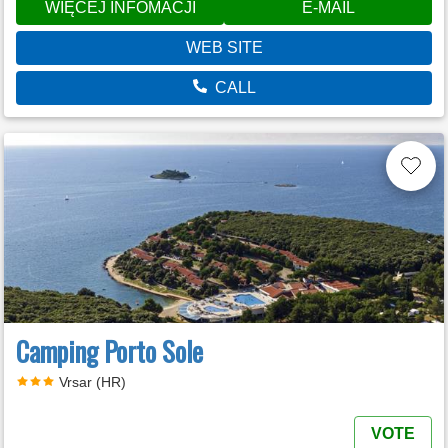
WIĘCEJ INFOMACJI
E-MAIL
WEB SITE
CALL
Camping Porto Sole
Vrsar (HR)
VOTE