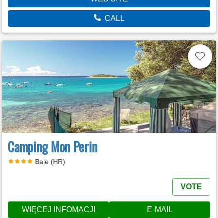
CALL
Camping Mon Perin
Bale (HR)
VOTE
WIĘCEJ INFOMACJI
E-MAIL