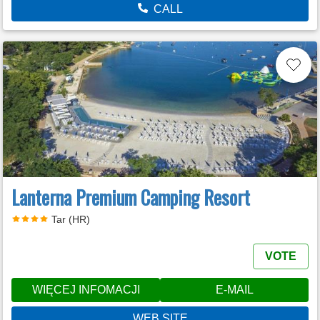
CALL
Lanterna Premium Camping Resort
Tar (HR)
VOTE
WIĘCEJ INFOMACJI
E-MAIL
WEB SITE