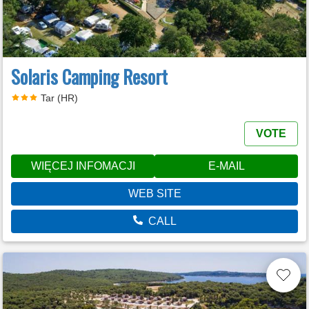
Solaris Camping Resort
Tar (HR)
VOTE
WIĘCEJ INFOMACJI
E-MAIL
WEB SITE
CALL