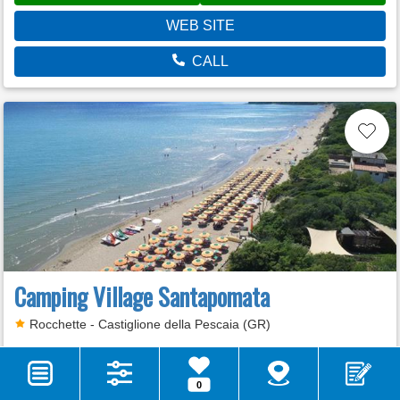
WEB SITE
CALL
Camping Village Santapomata
Rocchette - Castiglione della Pescaia (GR)
VOTE
0