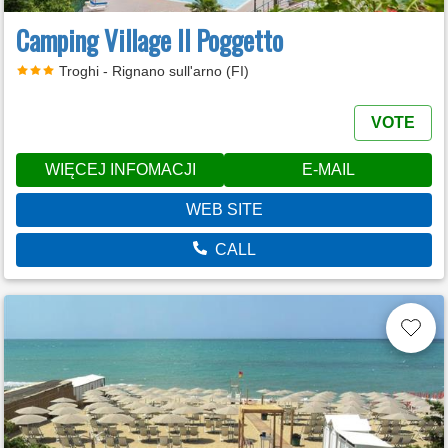
Camping Village Il Poggetto
Troghi - Rignano sull'arno (FI)
VOTE
WIĘCEJ INFOMACJI
E-MAIL
WEB SITE
CALL