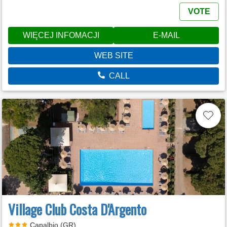
VOTE
WIĘCEJ INFOMACJI
E-MAIL
WEB SITE
CALL
Village Club Costa D'Argento
Capalbio (GR)