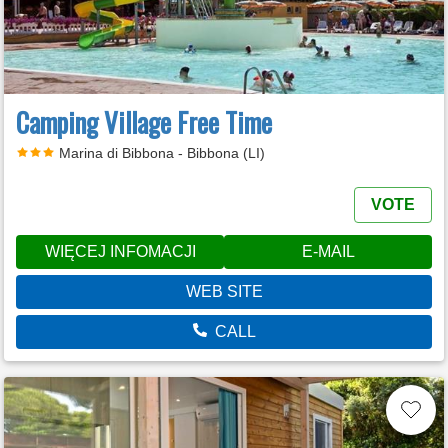
Camping Village Free Time
Marina di Bibbona - Bibbona (LI)
VOTE
WIĘCEJ INFOMACJI
E-MAIL
WEB SITE
CALL