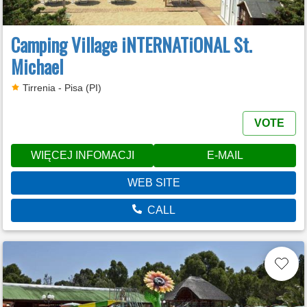
Camping Village iNTERNATiONAL St.
Michael
Tirrenia - Pisa (PI)
VOTE
WIĘCEJ INFOMACJI
E-MAIL
WEB SITE
CALL