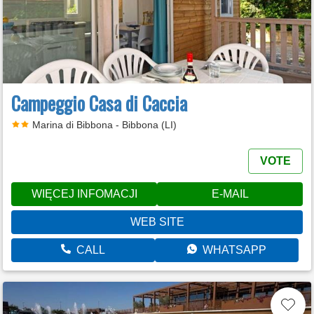
Campeggio Casa di Caccia
Marina di Bibbona - Bibbona (LI)
VOTE
WIĘCEJ INFOMACJI
E-MAIL
WEB SITE
CALL
WHATSAPP