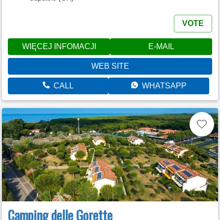
VOTE
WIĘCEJ INFOMACJI
E-MAIL
WEB SITE
CALL
WHATSAPP
Camping delle Gorette