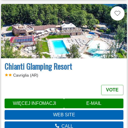
Chianti Glamping Resort
Cavriglia (AR)
VOTE
WIĘCEJ INFOMACJI
E-MAIL
WEB SITE
CALL