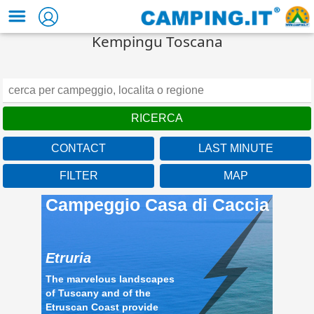
Kempingu Toscana
CONTACT
LAST MINUTE
Etruria
FILTER
MAP