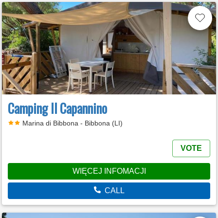
Camping Il Capannino
Marina di Bibbona - Bibbona (LI)
VOTE
WIĘCEJ INFOMACJI
CALL