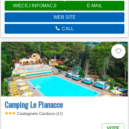
WIĘCEJ INFOMACJI
E-MAIL
WEB SITE
CALL
Camping Le Pianacce
Castagneto Carducci (LI)
VOTE