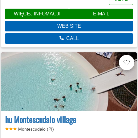
WIĘCEJ INFOMACJI
E-MAIL
WEB SITE
CALL
hu Montescudaio village
Montescudaio (PI)