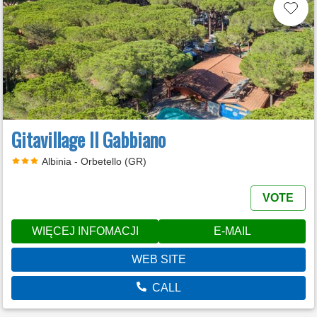
Gitavillage Il Gabbiano
Albinia - Orbetello (GR)
VOTE
WIĘCEJ INFOMACJI
E-MAIL
WEB SITE
CALL