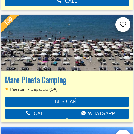
CALL
Mare Pineta Camping
Paestum - Capaccio (SA)
ВЕБ-САЙТ
CALL
WHATSAPP