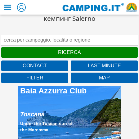
кемпинг Salerno
CONTACT
LAST MINUTE
FILTER
MAP
Baia Azzurra Club
Toscana
Under the Tuscan sun of
the Maremma