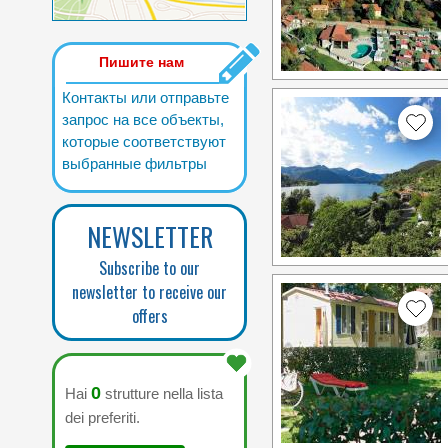
Пишите нам
Контакты или отправьте
запрос на все объекты,
которые соответствуют
выбранные фильтры
NEWSLETTER
Subscribe to our
newsletter to receive our
offers
0
Hai
strutture nella lista
dei preferiti.