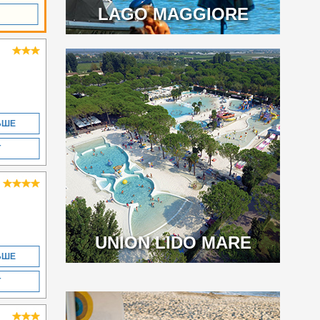
LAGO MAGGIORE
ЬШЕ
Т
UNION LIDO MARE
ЬШЕ
Т