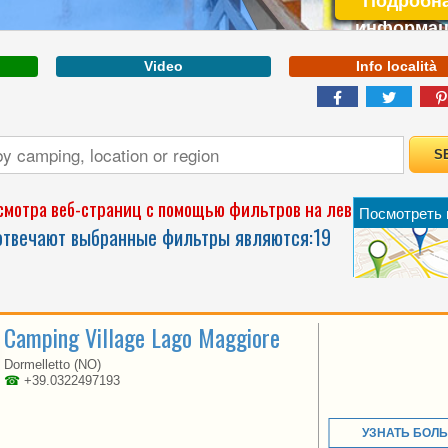
Подробн
информац
Video
Info località
ABRUZZO
мотра веб-страниц с помощью фильтров на левой
Посмотреть 
LAKE MAGGIORE. THE
 отвечают выбранные фильтры являются:
19
GREAT SHOW AS A
GIFT OF NATURE
Camping Village Lago Maggiore
Dormelletto (NO)
☎
+39.0322497193
УЗНАТЬ БОЛ