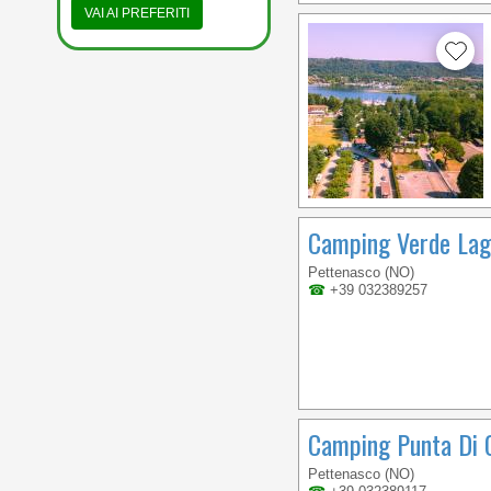
VAI AI PREFERITI
Camping Verde La
Pettenasco (NO)
☎
+39 032389257
Camping Punta Di 
Pettenasco (NO)