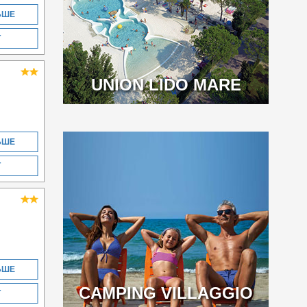
ЬШЕ
Т
UNION LIDO MARE
ЬШЕ
Т
ЬШЕ
CAMPING VILLAGGIO
Т