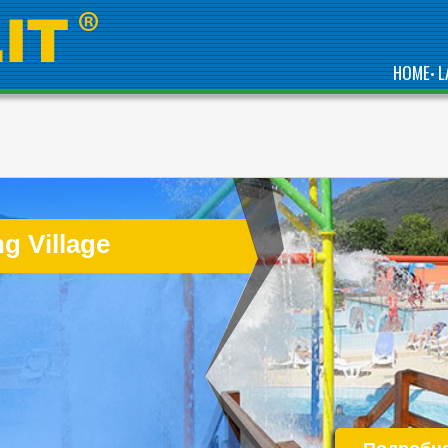
HOME
L
•
DIRECTLY BY THE SEA,
IS ONE OF THE BEST
COMPLEXES IN
ABRUZZO, GREEN
g Village
REGION OF ITALY