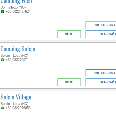
Camping Eden
THE BOOKING!
Dormelletto (NO)
☎
+39.0322497524
УЗНАТЬ БОЛ
VOTE
ВЕБ-САЙ
Camping Solcio
Solcio - Lesa (NO)
☎
+39.03227497
УЗНАТЬ БОЛ
VOTE
ВЕБ-САЙ
WELCOME TO THE
FIRST 5 STAR CAMPING
IN ITALY
Solcio Village
Solcio - Lesa (NO)
☎
+39.0322076853