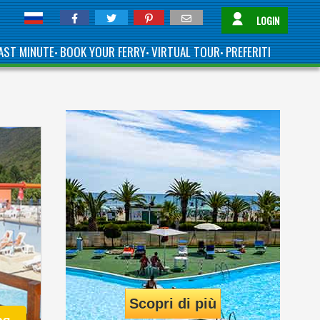
LOGIN
AST MINUTE
BOOK YOUR FERRY
VIRTUAL TOUR
PREFERITI
•
•
•
Scopri di più