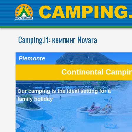
Camping.it:
кемпинг Novara
Piemonte
Continental Campin
Our camping is the ideal setting for a
family holiday