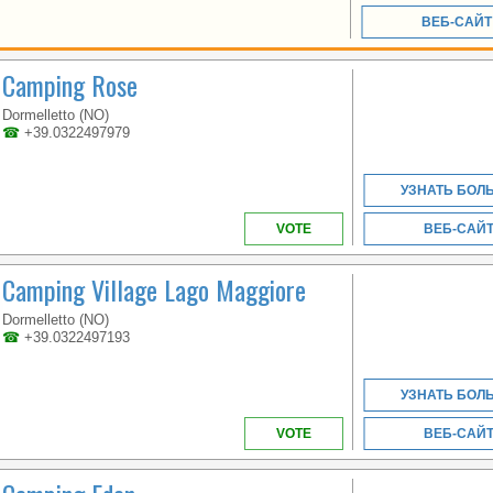
PIEMONTE
ВЕБ-САЙТ
Camping Rose
WELCOME TO THE
FIRST 5 STAR CAMPING
Dormelletto (NO)
IN ITALY
☎
+39.0322497979
УЗНАТЬ БОЛ
VOTE
ВЕБ-САЙ
Camping Village Lago Maggiore
Dormelletto (NO)
☎
+39.0322497193
VENETO
УЗНАТЬ БОЛ
VOTE
ВЕБ-САЙ
EASY SUMMER OFFER:
BEACH INCLUDED IN