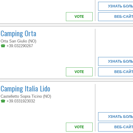
УЗНАТЬ БОЛ
VOTE
ВЕБ-САЙ
Camping Orta
VENETO
Orta San Giulio (NO)
☎
+39.032290267
УЗНАТЬ БОЛ
A BEACH OVER 1KM
LONG LOCATED IN THE
VOTE
ВЕБ-САЙ
BEAUTIFUL GOLFO DI
GAETA
Camping Italia Lido
Castelletto Sopra Ticino (NO)
☎
+39.0331923032
УЗНАТЬ БОЛ
VOTE
ВЕБ-САЙ