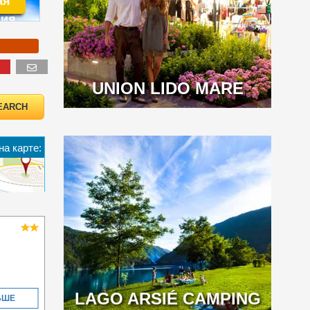
ая
ия
UNION LIDO MARE
на карте:
LAGO ARSIÉ CAMPING
ЬШЕ