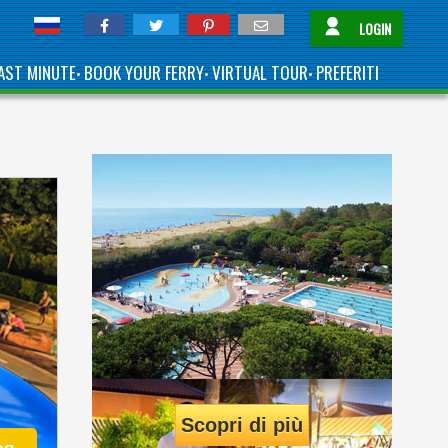
LOGIN
AST MINUTE
BOOK YOUR FERRY
VIRTUAL TOUR
PREFERITI
•
•
•
Scopri di più