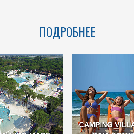
VENETO
ПОДРОБНЕЕ
CH OVER 1KM
COME AND ENJOY IN
ATED IN THE
OUR BIG AQUATIC
UL GOLFO DI
PARK SURROUNDED
GAETA
BY A LARGE
SOLARIUM AND
TERRACES WITH SEA
VIEW
CAMPING VILL