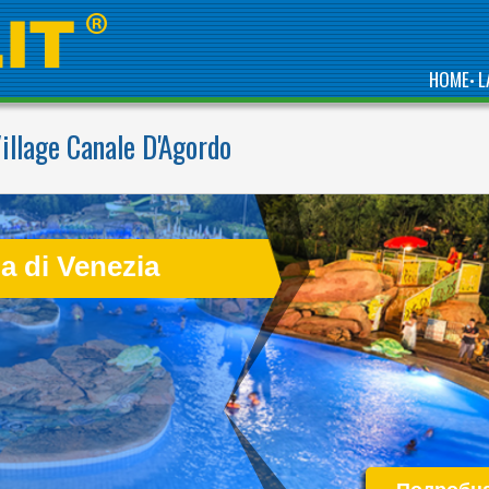
HOME
L
•
illage Canale D'Agordo
WELCOME TO THE
FIRST 5 STAR CAMPING
IN ITALY
a di Venezia