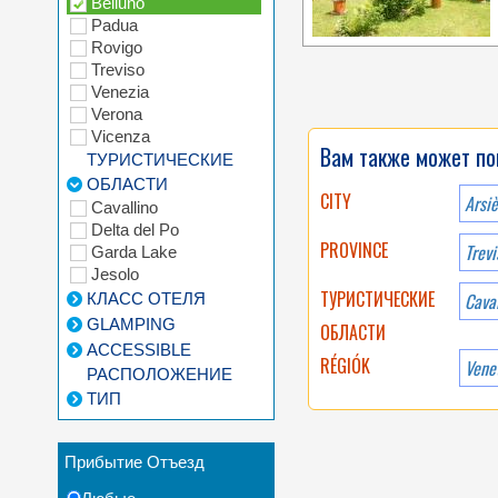
Belluno
Padua
Rovigo
Treviso
Venezia
Verona
Vicenza
Вам также может по
ТУРИСТИЧЕСКИЕ
ОБЛАСТИ
CITY
Arsiè
Cavallino
Delta del Po
PROVINCE
Trevi
Garda Lake
Jesolo
ТУРИСТИЧЕСКИЕ
Caval
КЛАСС ОТЕЛЯ
GLAMPING
ОБЛАСТИ
ACCESSIBLE
RÉGIÓK
Vene
РАСПОЛОЖЕНИЕ
ТИП
Прибытие Отъезд