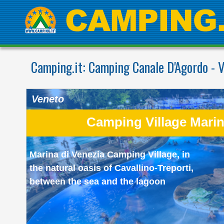
Camping.it:
Camping Canale D'Agordo - V
Veneto
Camping Village Marin
Marina di Venezia Camping Village, in
the natural oasis of Cavallino-Treporti,
between the sea and the lagoon