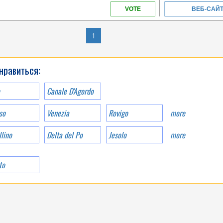
VENETO
VOTE
ВЕБ-САЙ
1
COME AND ENJOY IN
OUR BIG AQUATIC
PARK SURROUNDED
нравиться:
BY A LARGE
SOLARIUM AND
TERRACES WITH SEA
Canale D'Agordo
VIEW
so
Venezia
Rovigo
more
lino
Delta del Po
Jesolo
more
to
VENETO
WELCOME TO THE
FIRST 5 STAR CAMPING