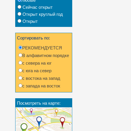
Любые
Сейчас открыт
Открыт круглый год
Открыт
Сортировать по:
РЕКОМЕНДУЕТСЯ
В алфавитном порядке
с севера на юг
с юга на север
с востока на запад
с запада на восток
Посмотреть на карте: