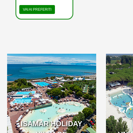
VAI AI PREFERITI
WELCOME TO THE
A BEA
FIRST 5 STAR CAMPING
LONG LOC
IN ITALY
BEAUTIF
ISAMAR HOLIDAY