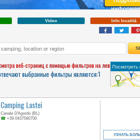
Подробн
информац
Video
Info località
VENETO
мотра веб-страниц с помощью фильтров на левой
Посмотреть 
LAGO ARSIÈ CAMPING
 отвечают выбранные фильтры являются:
1
VILLAGE, AN IDEAL
DESTINATION FOR ALL
WHO WISH TO TAKE
THEIR HOLIDAYS
ALONG TH SHORES OF
CORLO LAKE NEAR
Camping Lastei
THE DOLOMITES...
Canale D'Agordo (BL)
☎
+39.0437590700
УЗНАТЬ БОЛ