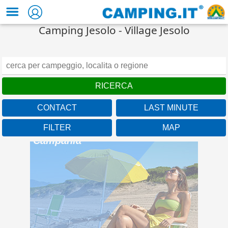
Camping Jesolo - Village Jesolo
CONTACT
LAST MINUTE
FILTER
MAP
Camping Baia Domizia
Campania
A beach over 1km long