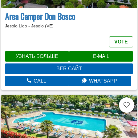
Area Camper Don Bosco
Jesolo Lido - Jesolo (VE)
VOTE
УЗНАТЬ БОЛЬШЕ
E-MAIL
ВЕБ-САЙТ
CALL
WHATSAPP