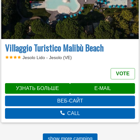
Villaggio Turistico Malibù Beach
Jesolo Lido - Jesolo (VE)
VOTE
УЗНАТЬ БОЛЬШЕ
E-MAIL
ВЕБ-САЙТ
CALL
show more camping