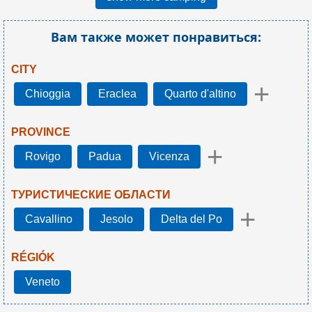
Вам также может понравиться:
CITY
+
Chioggia
Eraclea
Quarto d'altino
PROVINCE
+
Rovigo
Padua
Vicenza
ТУРИСТИЧЕСКИЕ ОБЛАСТИ
+
Cavallino
Jesolo
Delta del Po
RÉGIÓK
Veneto