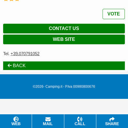
VOTE
CONTACT US
WEB SITE
Tel.
+39.070791052
BACK
©2026- Camping.it - P.Iva 00980800676
WEB
MAIL
CALL
SHARE