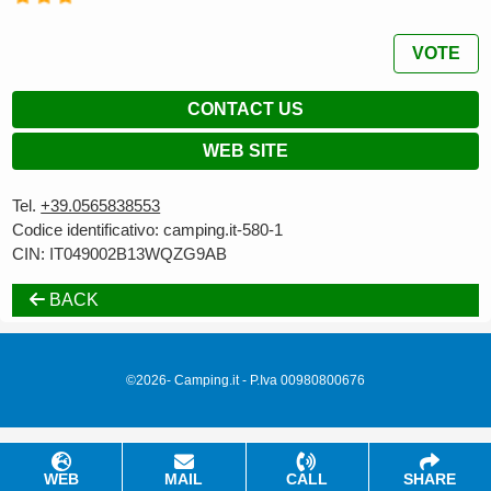
VOTE
CONTACT US
WEB SITE
Tel.
+39.0565838553
Codice identificativo: camping.it-580-1
CIN: IT049002B13WQZG9AB
BACK
©2026- Camping.it - P.Iva 00980800676
WEB
MAIL
CALL
SHARE