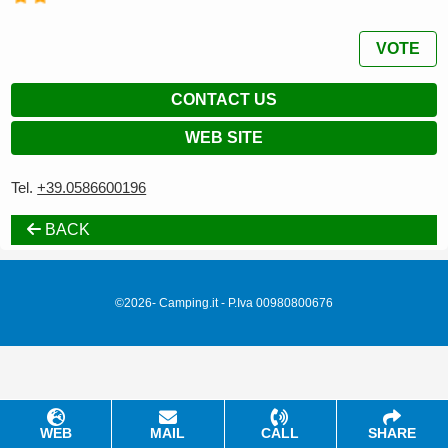
VOTE
CONTACT US
WEB SITE
Tel.
+39.0586600196
BACK
©2026- Camping.it - P.Iva 00980800676
WEB
MAIL
CALL
SHARE