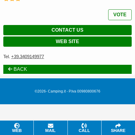
VOTE
CONTACT US
WEB SITE
Tel.
+39.3409149977
BACK
©2026- Camping.it - P.Iva 00980800676
WEB
MAIL
CALL
SHARE